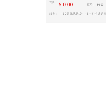
售价：
¥
0.00
原价：
¥
0.00
服务： ･ 30天无忧退货･ 48小时快速退款
数量：
ꄷ
ꄸ
낙
立即购买
ꁇ
情