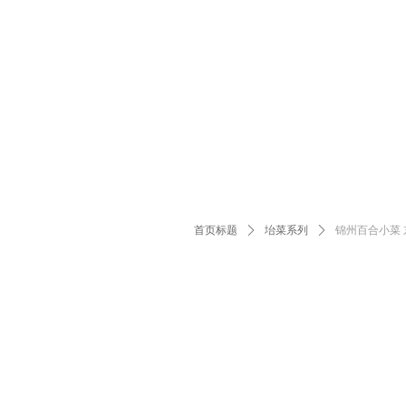
Control Render Error!ControlType:productSl
首页标题
ꄲ
坮菜系列
ꄲ
锦州百合小菜